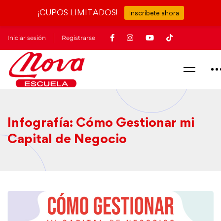
kampungbet
¡CUPOS LIMITADOS!
Inscríbete ahora
Iniciar sesión
Registrarse
Infografía: Cómo Gestionar mi
Capital de Negocio