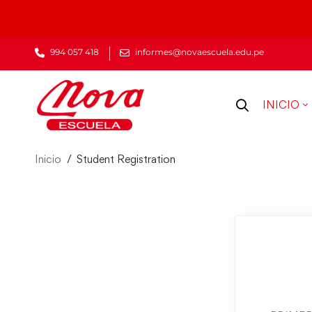
994 057 418
informes@novaescuela.edu.pe
INICIO
Inicio
Student Registration