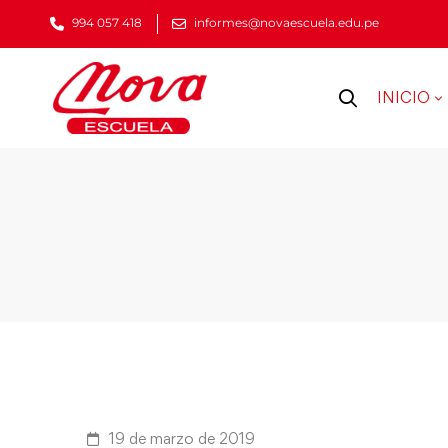
994 057 418
informes@novaescuela.edu.pe
INICIO
19 de marzo de 2019