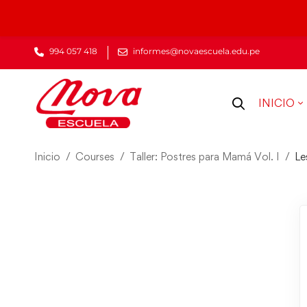
994 057 418
informes@novaescuela.edu.pe
INICIO
Inicio
Courses
Taller: Postres para Mamá Vol. I
Le