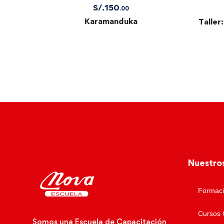
S/.
150
.00
Karamanduka
Taller
Nuestro
Formaci
Cursos 
Somos una Escuela de Capacitación