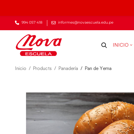
994 057 418
informes@novaescuela.edu.pe
INICIO
Inicio
Products
Panadería
Pan de Yema