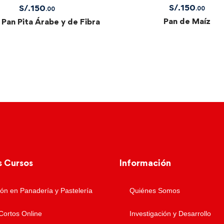
S/.
150
S/.
150
.00
.00
Pan de Maíz
: Pan Pita Árabe y de Fibra
s Cursos
Información
ón en Panadería y Pastelería
Quiénes Somos
Cortos Online
Investigación y Desarrollo