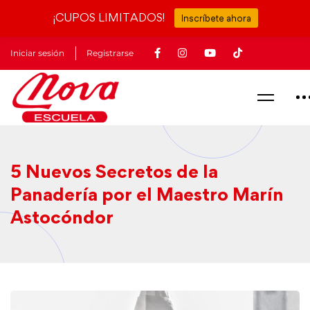
kampungbet
¡CUPOS LIMITADOS!
Inscríbete ahora
Iniciar sesión
Registrarse
5 Nuevos Secretos de la
Panadería por el Maestro Marín
Astocóndor