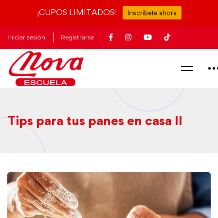
¡CUPOS LIMITADOS!
Inscríbete ahora
Iniciar sesión
Registrarse
Tips para tus panes en casa II